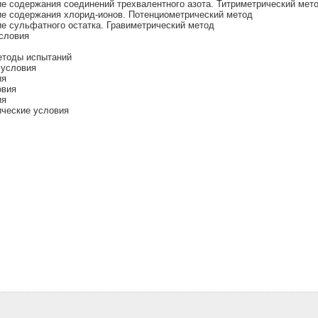
е содержания соединений трехвалентного азота. Титриметрический мет
ие содержания хлорид-ионов. Потенциометрический метод
е сульфатного остатка. Гравиметрический метод
условия
етоды испытаний
 условия
ия
овия
ия
ические условия