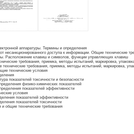
ектронной аппаратуры. Термины и определения
от несанкционированного доступа к информации. Общие технические тр
ры. Расположение клавиш и символов, функции управляющих клавиш
ические требования, приемка, методы испытаний, маркировка, упаковка
технические требования, приемка, методы испытаний, маркировка, упак
бщие технические условия
деления
ра показателей токсичности и безопасности
ределения физико-химических показателей
ределения показателей эффективности
ческие условия
деления показателей эффективности
еления показателей токсичности
 и общие технические требования