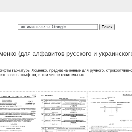
нко (для алфавитов русского и украинского
ифты гарнитуры Хоменко, предназначенные для ручного, строкоотливног
ент знаков шрифтов, в том числе капительных