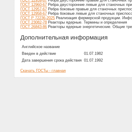
ГОСТ 12959-67
Ребра двусторонние правые для станочных пр
ГОСТ 12960-67
Ребра двусторонние левые для станочных при
ГОСТ 12957-67
Ребра боковые правые для станочных приспос
ГОСТ 12958-67
Ребра боковые левые для станочных приспосо
ГОСТ Р 72236-2025
Реализация фермерской продукции. Инфо
ГОСТ 23082-78
Реакторы ядерные. Термины и определения
ГОСТ 26843-86
Реакторы ядерные энергетические. Общие тре
Дополнительная информация
Английское название
Введен в действие
01.07.1982
Дата завершения срока действия
01.07.1992
Скачать ГОСТы - главная