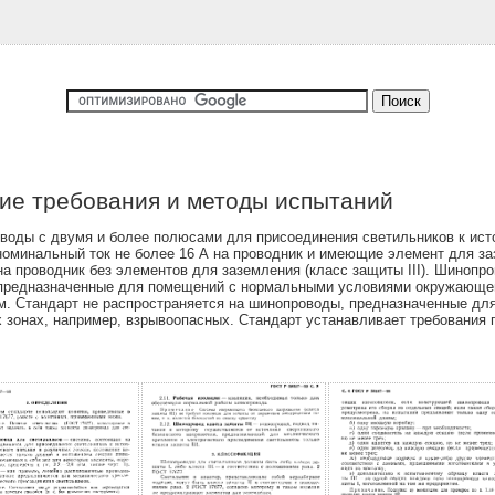
ие требования и методы испытаний
оды с двумя и более полюсами для присоединения светильников к исто
минальный ток не более 16 А на проводник и имеющие элемент для заз
на проводник без элементов для заземления (класс защиты III). Шинопр
 предназначенные для помещений с нормальными условиями окружающей
м. Стандарт не распространяется на шинопроводы, предназначенные для
ых зонах, например, взрывоопасных. Стандарт устанавливает требования 