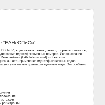
ке “ЕАН/ЮПиСи“
АН/ЮПиСи", кодирование знаков данных, форматы символов,
одирования идентификационных номеров. Использование
нтернейшнл (EAN International) и Совета по
однозначность применения идентификационных кодов,
ерациях уникальные идентификационные коды. Это особенно
ожения
 положения
гистрации
 регистрации