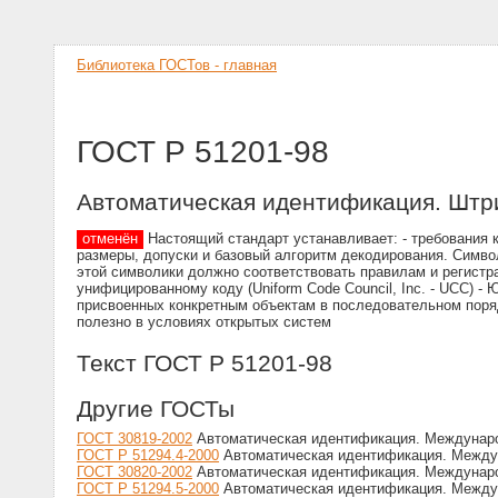
Библиотека ГОСТов - главная
ГОСТ Р 51201-98
Автоматическая идентификация. Штр
отменён
Настоящий стандарт устанавливает: - требования 
размеры, допуски и базовый алгоритм декодирования. Симв
этой символики должно соответствовать правилам и регистр
унифицированному коду (Uniform Code Council, Inc. - UCC)
присвоенных конкретным объектам в последовательном поря
полезно в условиях открытых систем
Текст ГОСТ Р 51201-98
Другие ГОСТы
ГОСТ 30819-2002
Автоматическая идентификация. Междунаро
ГОСТ Р 51294.4-2000
Автоматическая идентификация. Между
ГОСТ 30820-2002
Автоматическая идентификация. Междунаро
ГОСТ Р 51294.5-2000
Автоматическая идентификация. Междун