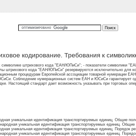
иховое кодирование. Требования к символи
к символике штрихового кода "ЕАН/ЮПиСи"; - показатели символики "Е
олы штрихового кода "ЕАН/ЮПиСи" резервируются исключительно для к
ационным процедурам Европейской ассоциации товарной нумерации ЕАН И
 - ЮСиСи. Соблюдение нумерационных систем ЕАН и ЮСиСи гарантирует 
дке. Настоящий стандарт дает возможность указывать при торговых оп
дная уникальная идентификация транспортируемых единиц. Общие пол
народная уникальная идентификация транспортируемых единиц. Общие
дная уникальная идентификация транспортируемых единиц. Порядок ре
ародная уникальная идентификация транспортируемых единиц. Порядок