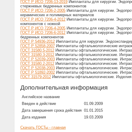
ГОСТ Р ИСО 7206-13-2019
Имплантаты для хирургии. Эндопро
стержневых бедренных компонентов
ГОСТ Р ИСО 7206-2-2005
Имплантаты для хирургии. Эндопрот
керамических и полимерных материалов
ГОСТ Р ИСО 7206-4-2012
Имплантаты для хирургии. Эндопрот
компонентов с ножкой
ГОСТ Р ИСО 7206-4-2005
Имплантаты для хирургии. Эндопрот
ГОСТ Р ИСО 7206-6-2012
Имплантаты для хирургии. Эндопрот
бедренных компонентов
ГОСТ Р 54936-2012
Имплантаты для хирургии. Эндоэкспанде
ГОСТ Р 52858-2007
Имплантаты офтальмологические интраок
ГОСТ 31580.5-2012
Имплантаты офтальмологические. Интраок
ГОСТ 31580.3-2012
Имплантаты офтальмологические. Интраок
ГОСТ Р 52039-2003
Имплантаты офтальмологические. Интраок
ГОСТ 31580.2-2012
Имплантаты офтальмологические. Интраок
ГОСТ Р 52038-2003
Имплантаты офтальмологические. Интраок
ГОСТ Р 51892-2002
Имплантаты офтальмологические. Интрао
ГОСТ 31579-2012
Имплантаты офтальмологические. Изделия 
Дополнительная информация
Английское название
Введен в действие
01.09.2009
Дата завершения срока действия
01.01.2015
Дата издания
19.03.2009
Скачать ГОСТы - главная