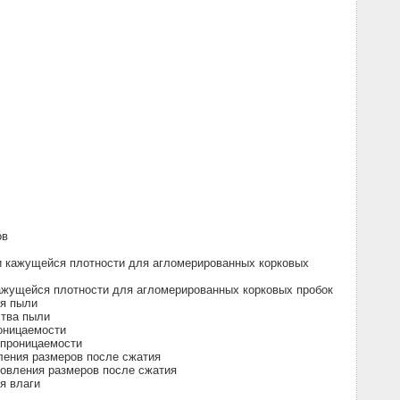
ов
и кажущейся плотности для агломерированных корковых
ажущейся плотности для агломерированных корковых пробок
ия пыли
ства пыли
оницаемости
епроницаемости
ления размеров после сжатия
новления размеров после сжатия
я влаги