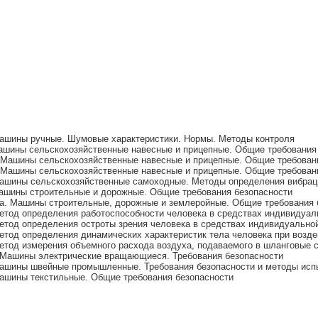
Машины ручные. Шумовые характеристики. Нормы. Методы контроля
ашины сельскохозяйственные навесные и прицепные. Общие требования
 Машины сельскохозяйственные навесные и прицепные. Общие требован
 Машины сельскохозяйственные навесные и прицепные. Общие требован
Машины сельскохозяйственные самоходные. Методы определения вибрац
ашины строительные и дорожные. Общие требования безопасности
а. Машины строительные, дорожные и землеройные. Общие требования 
етод определения работоспособности человека в средствах индивидуа
етод определения остроты зрения человека в средствах индивидуально
етод определения динамических характеристик тела человека при возде
етод измерения объемного расхода воздуха, подаваемого в шланговые
 Машины электрические вращающиеся. Требования безопасности
Машины швейные промышленные. Требования безопасности и методы исп
Машины текстильные. Общие требования безопасности