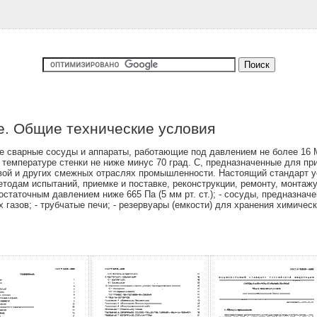
е. Общие технические условия
 сварные сосуды и аппараты, работающие под давлением не более 16 МП
при температуре стенки не ниже минус 70 град. С, предназначенные для п
ой и других смежных отраслях промышленности. Настоящий стандарт ус
етодам испытаний, приемке и поставке, реконструкции, ремонту, монтаж
остаточным давлением ниже 665 Па (5 мм рт. ст.); - сосуды, предназна
 газов; - трубчатые печи; - резервуары (емкости) для хранения химичес