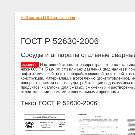
Библиотека ГОСТов - главная
ГОСТ Р 52630-2006
Сосуды и аппараты стальные сварны
заменён
Настоящий стандарт распространяется на стальные
ниже 665 Па (5 мм рт. ст.) или без давления (под налив) и 
нефтехимической, нефтеперерабатывающей, нефтяной, газов
конструкции, материалам, изготовлению (доизготовлению), м
распространяется на: - сосуды, работающие под вакуумом с 
продуктов; - баллоны для сжатых, сжиженных и растворенных
строительными нормами и специальными правилами
Текст ГОСТ Р 52630-2006