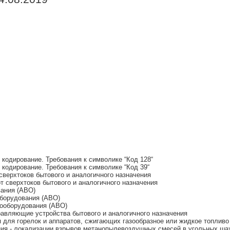
кодирование. Требования к символике “Код 128“
кодирование. Требования к символике “Код 39“
верхтоков бытового и аналогичного назначения
 сверхтоков бытового и аналогичного назначения
ания (АВО)
борудования (АВО)
ооборудования (АВО)
авляющие устройства бытового и аналогичного назначения
 для горелок и аппаратов, сжигающих газообразное или жидкое топливо
я - локализации взрывов метанопылевоздушных смесей в угольных шах