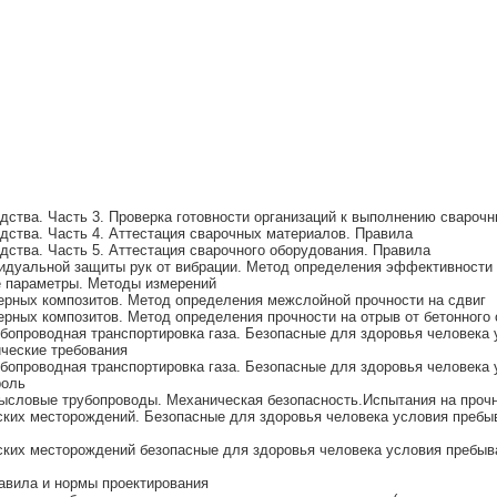
дства. Часть 3. Проверка готовности организаций к выполнению сварочн
дства. Часть 4. Аттестация сварочных материалов. Правила
дства. Часть 5. Аттестация сварочного оборудования. Правила
идуальной защиты рук от вибрации. Метод определения эффективности
 параметры. Методы измерений
рных композитов. Метод определения межслойной прочности на сдвиг
рных композитов. Метод определения прочности на отрыв от бетонного
бопроводная транспортировка газа. Безопасные для здоровья человека 
ические требования
бопроводная транспортировка газа. Безопасные для здоровья человека 
роль
ысловые трубопроводы. Механическая безопасность.Испытания на прочн
ских месторождений. Безопасные для здоровья человека условия пребы
ских месторождений безопасные для здоровья человека условия пребыв
авила и нормы проектирования