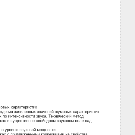
овых характеристик
рждения заявленных значений шумовых характеристик
 по интенсивности звука. Технический метод
ках в существенно свободном звуковом поле над
 по уровню звуковой мощности
ках с приближенными коррекциями на свойства