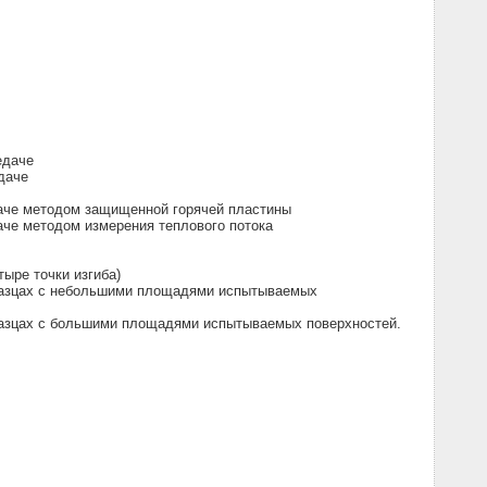
едаче
даче
даче методом защищенной горячей пластины
аче методом измерения теплового потока
ыре точки изгиба)
бразцах с небольшими площадями испытываемых
бразцах с большими площадями испытываемых поверхностей.