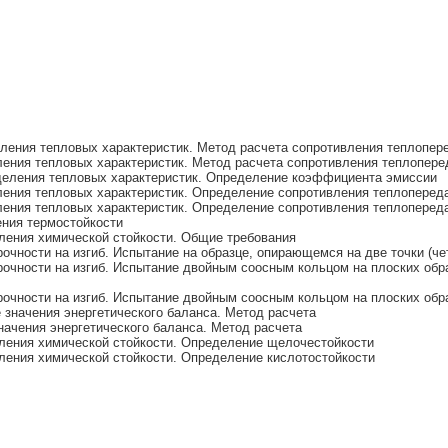
еления тепловых характеристик. Метод расчета сопротивления теплопер
ления тепловых характеристик. Метод расчета сопротивления теплопере
деления тепловых характеристик. Определение коэффициента эмиссии
ления тепловых характеристик. Определение сопротивления теплопере
ления тепловых характеристик. Определение сопротивления теплоперед
ения термостойкости
ления химической стойкости. Общие требования
очности на изгиб. Испытание на образце, опирающемся на две точки (чет
прочности на изгиб. Испытание двойным соосным кольцом на плоских о
прочности на изгиб. Испытание двойным соосным кольцом на плоских о
 значения энергетического баланса. Метод расчета
начения энергетического баланса. Метод расчета
еления химической стойкости. Определение щелочестойкости
ления химической стойкости. Определение кислотостойкости