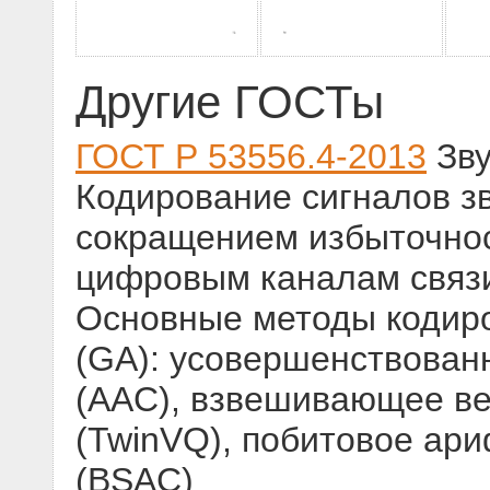
Другие ГОСТы
ГОСТ Р 53556.4-2013
Зву
Кодирование сигналов з
сокращением избыточнос
цифровым каналам связи.
Основные методы кодиро
(GA): усовершенствован
(AAC), взвешивающее ве
(TwinVQ), побитовое ар
(BSAC)