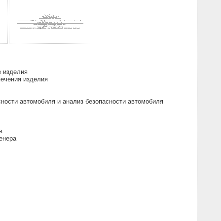
в изделия
печения изделия
сности автомобиля и анализ безопасности автомобиля
в
енера