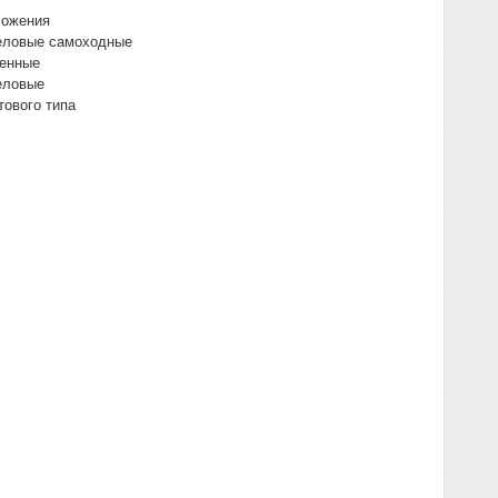
ложения
реловые самоходные
шенные
еловые
тового типа