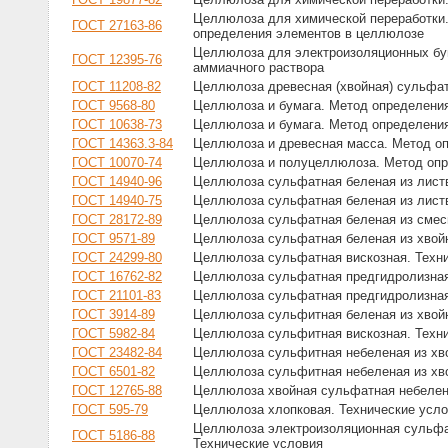
Целлюлоза для химической переработки
ГОСТ 27163-86
определения элементов в целлюлозе
Целлюлоза для электроизоляционных бум
ГОСТ 12395-76
аммиачного раствора
ГОСТ 11208-82
Целлюлоза древесная (хвойная) сульфат
ГОСТ 9568-80
Целлюлоза и бумага. Метод определени
ГОСТ 10638-73
Целлюлоза и бумага. Метод определения
ГОСТ 14363.3-84
Целлюлоза и древесная масса. Метод о
ГОСТ 10070-74
Целлюлоза и полуцеллюлоза. Метод опр
ГОСТ 14940-96
Целлюлоза сульфатная беленая из листв
ГОСТ 14940-75
Целлюлоза сульфатная беленая из листв
ГОСТ 28172-89
Целлюлоза сульфатная беленая из смеси
ГОСТ 9571-89
Целлюлоза сульфатная беленая из хвойн
ГОСТ 24299-80
Целлюлоза сульфатная вискозная. Техн
ГОСТ 16762-82
Целлюлоза сульфатная предгидролизная 
ГОСТ 21101-83
Целлюлоза сульфатная предгидролизная 
ГОСТ 3914-89
Целлюлоза сульфитная беленая из хвойн
ГОСТ 5982-84
Целлюлоза сульфитная вискозная. Техн
ГОСТ 23482-84
Целлюлоза сульфитная небеленая из хво
ГОСТ 6501-82
Целлюлоза сульфитная небеленая из хво
ГОСТ 12765-88
Целлюлоза хвойная сульфатная небелена
ГОСТ 595-79
Целлюлоза хлопковая. Технические усл
Целлюлоза электроизоляционная сульфат
ГОСТ 5186-88
Технические условия