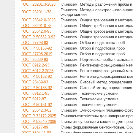
ГОСТ 23201.3-2023
Глинозем. Методы разложения пробы и
Глинозем. Методы спектрального анали
ГОСТ 23201.1-78
оксида магния
ГОСТ 25542.0-2023
Глинозем. Общие требования к метода
ГОСТ 23201.0-78
Глинозем. Общие требования к методам
ГОСТ 25542.0-93
Глинозем. Общие требования к метода
ГОСТ Р 50332.0-92
Глинозем. Общие требования к метода
ГОСТ 27798-93
Глинозем. Отбор и подготовка проб
ГОСТ Р 50153-92
Глинозем. Отбор и подготовка проб
ГОСТ 27798-2019
Глинозем. Отбор и подготовка проб
ГОСТ 25389-93
Глинозем. Подготовка пробы к испытан
ГОСТ 6912.2-93
Глинозем. Рентгенодифракционный ме
ГОСТ 6912.2-2025
Глинозем. Рентгенодифракционный ме
ГОСТ Р 50152-92
Глинозем. Рентгено-дифракционный ме
ГОСТ 25469-93
Глинозем. Ситовый метод определения 
ГОСТ Р 50136-92
Глинозем. Ситовый метод определения 
ГОСТ 6912.1-93
Глинозем. Технические условия
ГОСТ 6912-87
Глинозем. Технические условия
ГОСТ Р 50151-92
Глинозем. Технические условия
ГОСТ 25542.3-82
Глинозем. Эмиссионный пламенно-фото
ГОСТ Р 72172-2025
Глиноцементобетоны для напорных про
ГОСТ Р 52540-2006
Глины огнеупорные и каолины для прои
ГОСТ 28177-89
Глины формовочные бентонитовые. Общ
ГОСТ 3594.11-93
Глины формовочные огнеупорные. Мето