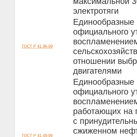
максимальной 3
электротяги
Единообразные 
официального у
воспламенением
ГОСТ Р 41.96-99
сельскохозяйств
отношении выбр
двигателями
Единообразные 
официального у
воспламенением 
работающих на п
с принудительн
сжиженном нефт
ГОСТ Р 41.49-99