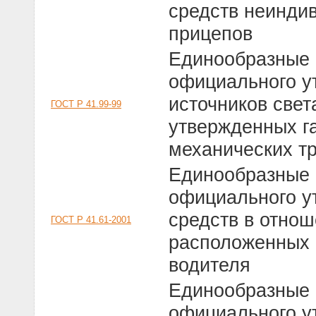
средств неиндив
прицепов
Единообразные 
официального у
источников све
ГОСТ Р 41.99-99
утвержденных г
механических т
Единообразные 
официального у
средств в отнош
ГОСТ Р 41.61-2001
расположенных 
водителя
Единообразные 
официального у