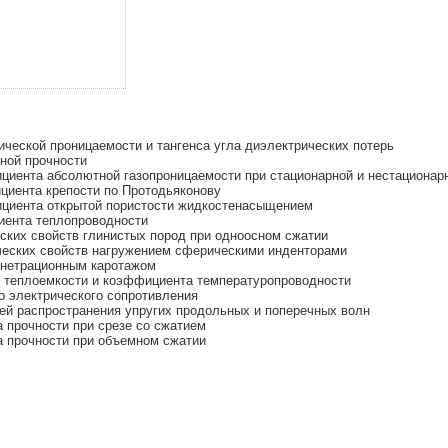
ческой проницаемости и тангенса угла диэлектрических потерь
ной прочности
иента абсолютной газопроницаемости при стационарной и нестационар
иента крепости по Протодьяконову
циента открытой пористости жидкостенасыщением
ента теплопроводности
ких свойств глинистых пород при одноосном сжатии
еских свойств нагружением сферическими инденторами
енетрационным каротажом
 теплоемкости и коэффициента температуропроводности
 электрического сопротивления
ей распространения упругих продольных и поперечных волн
 прочности при срезе со сжатием
 прочности при объемном сжатии