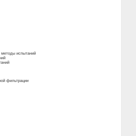
и методы испытаний
ний
таний
ной фильтрации