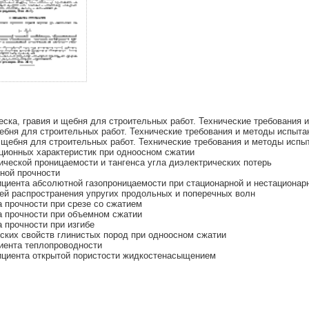
ска, гравия и щебня для строительных работ. Технические требования 
бня для строительных работ. Технические требования и методы испыта
щебня для строительных работ. Технические требования и методы испы
ионных характеристик при одноосном сжатии
ческой проницаемости и тангенса угла диэлектрических потерь
ной прочности
иента абсолютной газопроницаемости при стационарной и нестационар
ей распространения упругих продольных и поперечных волн
 прочности при срезе со сжатием
 прочности при объемном сжатии
 прочности при изгибе
ких свойств глинистых пород при одноосном сжатии
ента теплопроводности
циента открытой пористости жидкостенасыщением