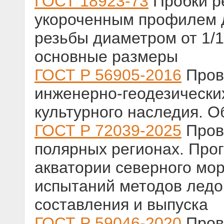
ГОСТ 18923-73
Пробки р
укороченным профилем 
резьбы диаметром от 1/16
основные размеры
ГОСТ Р 56905-2016
Пров
инженерно-геодезических
культурного наследия. 
ГОСТ Р 72039-2025
Пров
полярных регионах. Прог
акватории северного мор
испытаний методов ледо
составления и выпуска
ГОСТ Р 59046-2020
Пров