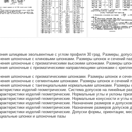
ния шлицевые эвольвентные с углом профиля 30 град. Размеры, допус
ения шпоночные с клиновыми шпонками. Размеры шпонок и сечений пазо
ния шпоночные с призматическими высокими шпонками. Размеры шпонок
ния шпоночные с призматическими направляющими шпонками с крепление
ния шпоночные с призматическими шпонками. Размеры шпонок и сечени
ния шпоночные с сегментными шпонками. Размеры шпонок и сечений па
ения шпоночные с тангенциальными нормальными шпонками. Размеры се
теристики изделий геометрические. Система допусков на линейные раз
актеристики изделий геометрические. Нормальные углы и уклоны приз
актеристики изделий геометрические. Нормальные конусности и углы 
актеристики изделий геометрические. Назначение размеров и допусков
актеристики изделий геометрические. Назначение размеров допусков д
актеристики изделий геометрические. Допуски формы, ориентации, ме
циальные шпонки и шпоночные пазы