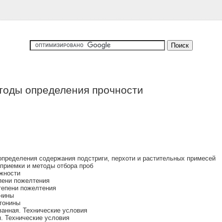
тоды определения прочности
пределения содержания подстриги, перхоти и растительных примесей
приемки и методы отбора проб
жности
пени пожелтения
тепени пожелтения
нины
тонины
анная. Технические условия
. Технические условия