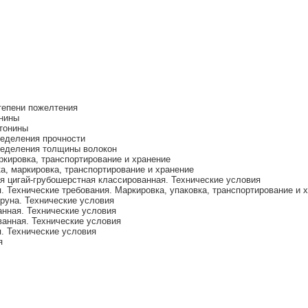
тепени пожелтения
нины
тонины
еделения прочности
ределения толщины волокон
кировка, транспортирование и хранение
, маркировка, транспортирование и хранение
я цигай-грубошерстная классированная. Технические условия
 Технические требования. Маркировка, упаковка, транспортирование и 
руна. Технические условия
нная. Технические условия
анная. Технические условия
. Технические условия
я