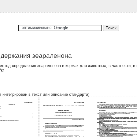
одержания зеараленона
етод определения зеараленона в кормах для животных, в частности, в 
/кг
т интегрирован в текст или описание стандарта)