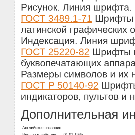
Рисунок. Линия шрифта.
ГОСТ 3489.1-71
Шрифты т
латинской графических о
Индексация. Линия шриф
ГОСТ 25220-82
Шрифты м
буквопечатающих аппара
Размеры символов и их 
ГОСТ Р 50140-92
Шрифты
индикаторов, пультов и
Дополнительная и
Английское название
Введен в действие
01.01.1985