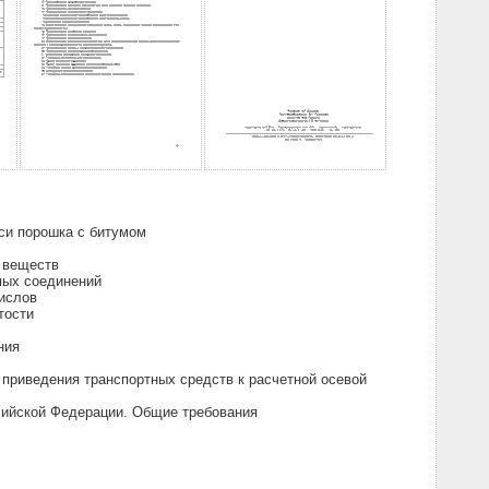
си порошка с битумом
 веществ
мых соединений
ислов
тости
ния
приведения транспортных средств к расчетной осевой
сийской Федерации. Общие требования