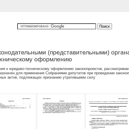
конодательными (представительными) орган
ехническому оформлению
ния к юридико-техническому оформлению законопроектов, рассматрива
азначен для применения Собраниями депутатов при проведении законоп
ьных актов, подлежащих признанию утратившими силу