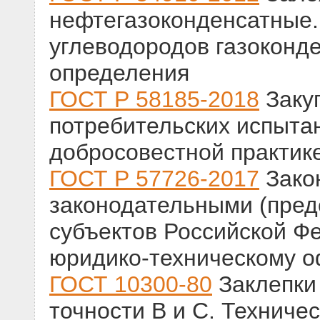
нефтегазоконденсатные.
углеводородов газоконд
определения
ГОСТ Р 58185-2018
Закуп
потребительских испытан
добросовестной практик
ГОСТ Р 57726-2017
Зако
законодательными (пред
субъектов Российской Ф
юридико-техническому 
ГОСТ 10300-80
Заклепки 
точности В и С. Техниче