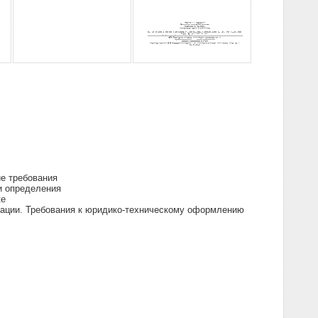
ие требования
и определения
ке
ации. Требования к юридико-техническому оформлению