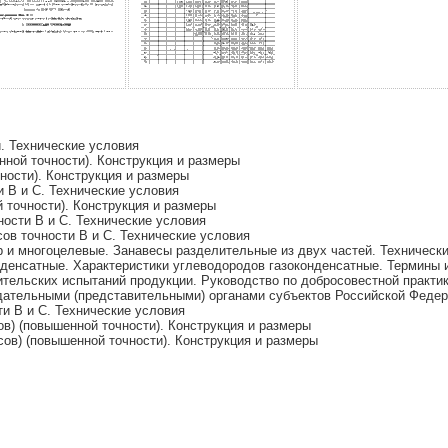
. Технические условия
ной точности). Конструкция и размеры
ности). Конструкция и размеры
и В и С. Технические условия
 точности). Конструкция и размеры
ности В и С. Технические условия
сов точности В и С. Технические условия
 и многоцелевые. Занавесы разделительные из двух частей. Техническ
денсатные. Характеристики углеводородов газоконденсатные. Термины 
тельских испытаний продукции. Руководство по добросовестной практи
ательными (представительными) органами субъектов Российской Федер
ти В и С. Технические условия
ов) (повышенной точности). Конструкция и размеры
сов) (повышенной точности). Конструкция и размеры