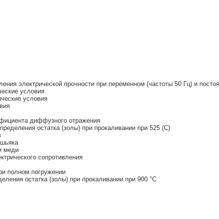
ения электрической прочности при переменном (частоты 50 Гц) и посто
ческие условия
ические условия
вия
ффициента диффузного отражения
ределения остатка (золы) при прокаливании при 525 (С)
в
ышьяка
и меди
ктрического сопротивления
ри полном погружении
еления остатка (золы) при прокаливании при 900 °С