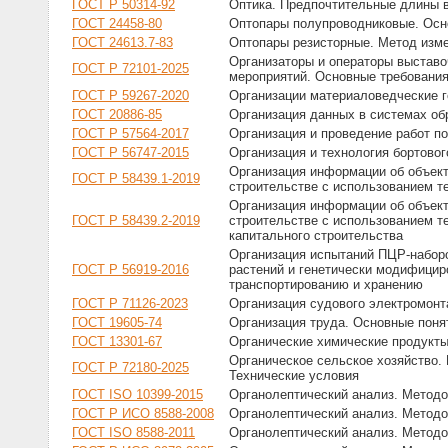
ГОСТ Р 50314-92
Оптика. Предпочтительные длины 
ГОСТ 24458-80
Оптопары полупроводниковые. Ос
ГОСТ 24613.7-83
Оптопары резисторные. Метод изме
Организаторы и операторы выставо
ГОСТ Р 72101-2025
мероприятий. Основные требовани
ГОСТ Р 59267-2020
Организации материаловедческие г
ГОСТ 20886-85
Организация данных в системах об
ГОСТ Р 57564-2017
Организация и проведение работ п
ГОСТ Р 56747-2015
Организация и технология бортовог
Организация информации об объек
ГОСТ Р 58439.1-2019
строительстве с использованием т
Организация информации об объек
ГОСТ Р 58439.2-2019
строительстве с использованием т
капитального строительства
Организация испытаний ПЦР-набор
ГОСТ Р 56919-2016
растений и генетически модифициро
транспортированию и хранению
ГОСТ Р 71126-2023
Организация судового электромонт
ГОСТ 19605-74
Организация труда. Основные поня
ГОСТ 13301-67
Органические химические продукт
Органическое сельское хозяйство.
ГОСТ Р 72180-2025
Технические условия
ГОСТ ISO 10399-2015
Органолептический анализ. Методо
ГОСТ Р ИСО 8588-2008
Органолептический анализ. Методол
ГОСТ ISO 8588-2011
Органолептический анализ. Методо