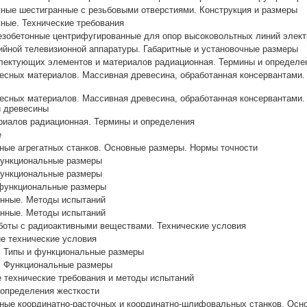
ные шестигранные с резьбовыми отверстиями. Конструкция и размеры
ные. Технические требования
езобетонные центрифугированные для опор высоковольтных линий элект
ийной телевизионной аппаратуры. Габаритные и установочные размеры
плектующих элементов и материалов радиационная. Термины и определе
есных материалов. Массивная древесина, обработанная консервантами.
есных материалов. Массивная древесина, обработанная консервантами. 
и древесины
риалов радиационная. Термины и определения
е
ные агрегатных станков. Основные размеры. Нормы точности
Функциональные размеры
Функциональные размеры
 функциональные размеры
нные. Методы испытаний
нные. Методы испытаний
боты с радиоактивными веществами. Технические условия
е технические условия
 Типы и функциональные размеры
. Функциональные размеры
 технические требования и методы испытаний
определения жесткости
ные координатно-расточных и координатно-шлифовальных станков. Осн