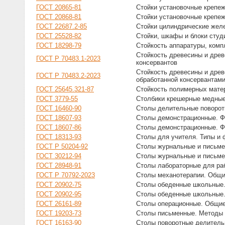
ГОСТ 20865-81
Стойки установочные крепеж
ГОСТ 20868-81
Стойки установочные крепеж
ГОСТ 22687.2-85
Стойки цилиндрические жел
ГОСТ 25528-82
Стойки, шкафы и блоки студ
ГОСТ 18298-79
Стойкость аппаратуры, ком
Стойкость древесины и древ
ГОСТ Р 70483.1-2023
консервантов
Стойкость древесины и древ
ГОСТ Р 70483.2-2023
обработанной консервантам
ГОСТ 25645.321-87
Стойкость полимерных мате
ГОСТ 3779-55
Столбики крешерные медны
ГОСТ 16460-90
Столы делительные поворот
ГОСТ 18607-93
Столы демонстрационные. 
ГОСТ 18607-86
Столы демонстрационные. 
ГОСТ 18313-93
Столы для учителя. Типы и
ГОСТ Р 50204-92
Столы журнальные и письме
ГОСТ 30212-94
Столы журнальные и письме
ГОСТ 28948-91
Столы лабораторные для ра
ГОСТ Р 70792-2023
Столы механотерапии. Общи
ГОСТ 20902-75
Столы обеденные школьные.
ГОСТ 20902-95
Столы обеденные школьные
ГОСТ 26161-89
Столы операционные. Общие
ГОСТ 19203-73
Столы письменные. Методы 
ГОСТ 16163-90
Столы поворотные делитель