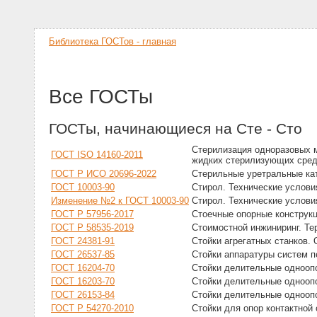
Библиотека ГОСТов - главная
Все ГОСТы
ГОСТы, начинающиеся на Сте - Сто
Стерилизация одноразовых 
ГОСТ ISO 14160-2011
жидких стерилизующих сред
ГОСТ Р ИСО 20696-2022
Стерильные уретральные ка
ГОСТ 10003-90
Стирол. Технические услови
Изменение №2 к ГОСТ 10003-90
Стирол. Технические услови
ГОСТ Р 57956-2017
Стоечные опорные конструкц
ГОСТ Р 58535-2019
Стоимостной инжиниринг. Те
ГОСТ 24381-91
Стойки агрегатных станков.
ГОСТ 26537-85
Стойки аппаратуры систем 
ГОСТ 16204-70
Стойки делительные однооп
ГОСТ 16203-70
Стойки делительные однооп
ГОСТ 26153-84
Стойки делительные однооп
ГОСТ Р 54270-2010
Стойки для опор контактной