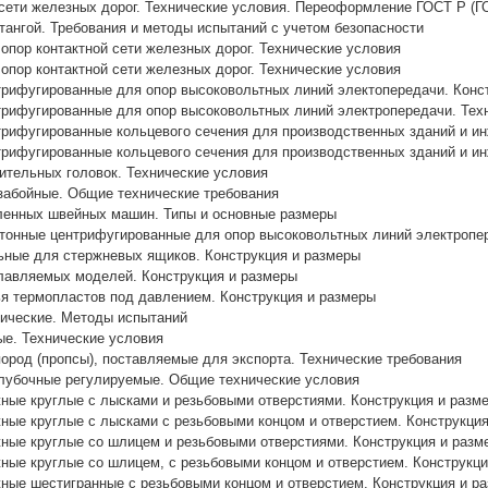
 сети железных дорог. Технические условия. Переоформление ГОСТ Р (ГО
тангой. Требования и методы испытаний с учетом безопасности
опор контактной сети железных дорог. Технические условия
опор контактной сети железных дорог. Технические условия
рифугированные для опор высоковольтных линий электопередачи. Конст
трифугированные для опор высоковольтных линий электропередачи. Тех
рифугированные кольцевого сечения для производственных зданий и и
рифугированные кольцевого сечения для производственных зданий и и
ительных головок. Технические условия
забойные. Общие технические требования
енных швейных машин. Типы и основные размеры
тонные центрифугированные для опор высоковольтных линий электропер
ьные для стержневых ящиков. Конструкция и размеры
лавляемых моделей. Конструкция и размеры
я термопластов под давлением. Конструкция и размеры
лические. Методы испытаний
ые. Технические условия
ород (пропсы), поставляемые для экспорта. Технические требования
алубочные регулируемые. Общие технические условия
ные круглые с лысками и резьбовыми отверстиями. Конструкция и разм
ные круглые с лысками с резьбовыми концом и отверстием. Конструкци
ные круглые со шлицем и резьбовыми отверстиями. Конструкция и разм
ные круглые со шлицем, с резьбовыми концом и отверстием. Конструкц
ные шестигранные с резьбовыми концом и отверстием. Конструкция и р