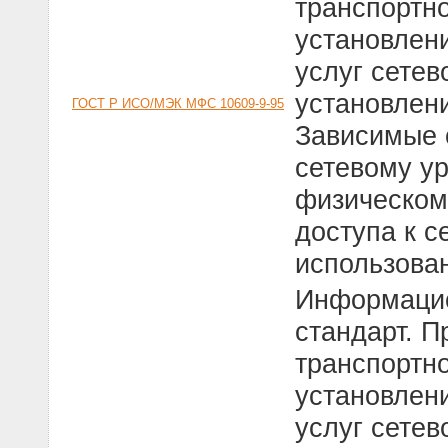
транспортно
установлен
услуг сетев
установлени
ГОСТ Р ИСО/МЭК МФС 10609-9-95
Зависимые о
сетевому у
физическом
доступа к с
использова
Информацио
стандарт. П
транспортно
установлен
услуг сетев