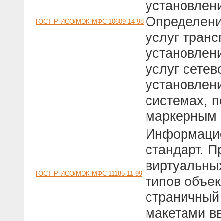
установлени
Определени
ГОСТ Р ИСО/МЭК МФС 10609-14-98
услуг транс
установлен
услуг сетев
установлен
системах, п
маркерным 
Информацио
стандарт. 
виртуальны
ГОСТ Р ИСО/МЭК МФС 11185-11-99
типов объек
страничный
макетами вв