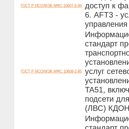
доступ к ф
ГОСТ Р ИСО/МЭК МФС 10607-6-94
6. АFТ3 - у
управления
Информацио
стандарт п
транспортно
установлен
услуг сетев
ГОСТ Р ИСО/МЭК МФС 10608-2-95
установлен
TA51, включ
подсети дл
(ЛВС) КДО
Информацио
стандарт п