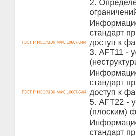
2. Определе
ограничений
Информацио
стандарт п
доступ к ф
ГОСТ Р ИСО/МЭК МФС 10607-3-94
3. АFТ11 - 
(неструкту
Информацио
стандарт п
доступ к ф
ГОСТ Р ИСО/МЭК МФС 10607-5-94
5. АFТ22 - 
(плоским) 
Информацио
стандарт п