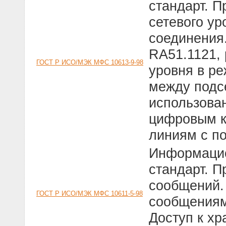
стандарт. 
сетевого ур
соединения
RA51.1121, 
ГОСТ Р ИСО/МЭК МФС 10613-9-98
уровня в р
между подс
использова
цифровым к
линиям с п
Информацио
стандарт. 
сообщений.
ГОСТ Р ИСО/МЭК МФС 10611-5-98
сообщениям
Доступ к х