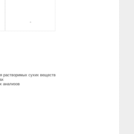
ия растворимых сухих веществ
ах
х анализов