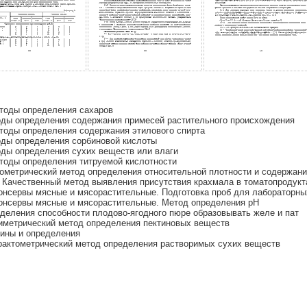
тоды определения сахаров
оды определения содержания примесей растительного происхождения
тоды определения содержания этилового спирта
оды определения сорбиновой кислоты
ды определения сухих веществ или влаги
тоды определения титруемой кислотности
ометрический метод определения относительной плотности и содержан
 Качественный метод выявления присутствия крахмала в томатопродукт
онсервы мясные и мясорастительные. Подготовка проб для лабораторны
онсервы мясные и мясорастительные. Метод определения рН
деления способности плодово-ягодного пюре образовывать желе и пат
иметрический метод определения пектиновых веществ
мины и определения
рактометрический метод определения растворимых сухих веществ