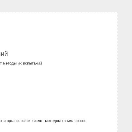
ний
т методы их испытаний
х и органических кислот методом капиллярного