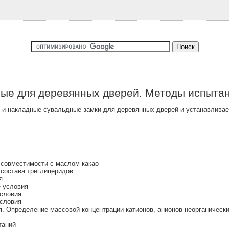
ные для деревянных дверей. Методы испыта
 и накладные сувальдные замки для деревянных дверей и устанавливае
 совместимости с маслом какао
состава триглицеридов
я
 условия
условия
условия
. Определение массовой концентрации катионов, анионов неорганически
таний