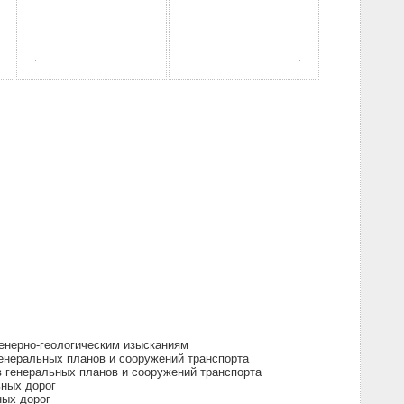
енерно-геологическим изысканиям
енеральных планов и сооружений транспорта
 генеральных планов и сооружений транспорта
ьных дорог
ных дорог